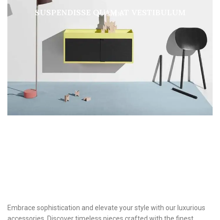
SUSPENDISSE QUAM AT VESTIBULUM
KITCHEN
Embrace sophistication and elevate your style with our luxurious
accessories. Discover timeless pieces crafted with the finest